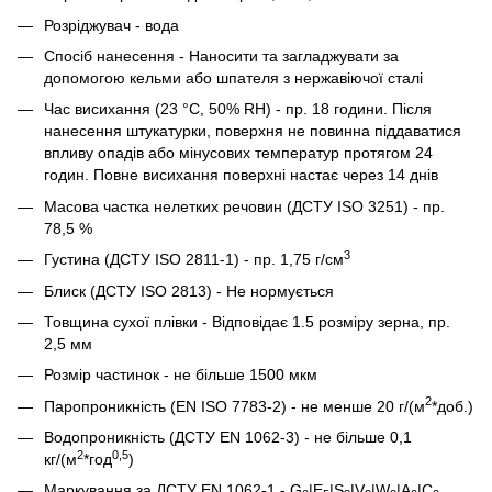
Розріджувач - вода
Спосіб нанесення - Наносити та загладжувати за
допомогою кельми або шпателя з нержавіючої сталі
Час висихання (23 °С, 50% RH) - пр. 18 години. Після
нанесення штукатурки, поверхня не повинна піддаватися
впливу опадів або мінусових температур протягом 24
годин. Повне висихання поверхні настає через 14 днів
Масова частка нелетких речовин (ДСТУ ISO 3251) - пр.
78,5 %
3
Густина (ДСТУ ISO 2811-1) - пр. 1,75 г/см
Блиск (ДСТУ ISO 2813) - Не нормується
Товщина сухої плівки - Відповідає 1.5 розміру зерна, пр.
2,5 мм
Розмір частинок - не більше 1500 мкм
2
Паропроникність (EN ISO 7783-2) - не менше 20 г/(м
*доб.)
Водопроникність (ДСТУ EN 1062-3) - не більше 0,1
2
0,5
кг/(м
*год
)
Маркування за ДСТУ EN 1062-1 - G
|E
|S
|V
|W
|A
|C