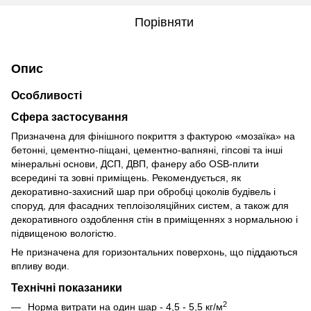
Порівняти
Опис
Особливості
Сфера застосування
Призначена для фінішного покриття з фактурою «мозаїка» на
бетонні, цементно-піщані, цементно-вапняні, гіпсові та інші
мінеральні основи, ДСП, ДВП, фанеру або OSB-плити
всередині та зовні приміщень. Рекомендується, як
декоративно-захисний шар при обробці цоколів будівель і
споруд, для фасадних теплоізоляційних систем, а також для
декоративного оздоблення стін в приміщеннях з нормальною і
підвищеною вологістю.
Не призначена для горизонтальних поверхонь, що піддаються
впливу води.
Технічні показаники
2
Норма витрати на один шар - 4,5 - 5,5 кг/м