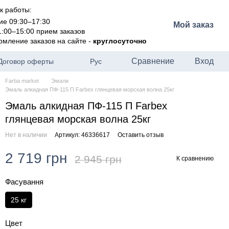
к работы:
ие 09:30–17:30
Мой заказ
1:00–15:00 прием заказов
рмление заказов на сайте -
круглосуточно
Сравнение
Вход
Договор оферты
Рус
Farba market
Эмали
Эмаль алкидная ПФ-115 П Farbex глянцевая морская волна 25кг
Эмаль алкидная ПФ-115 П Farbex
глянцевая морская волна 25кг
Нет в наличии
Артикул: 46336617
Оставить отзыв
2 719 грн
2 945 грн
К сравнению
Фасування
25 кг
Цвет