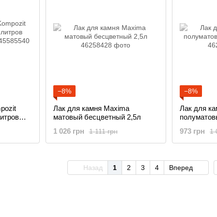
−8%
−8%
pozit
Лак для камня Maxima
Лак для к
итров
матовый бесцветный 2,5л
полуматов
1 026 грн
973 грн
1 111 грн
1 
Назад
1
2
3
4
Вперед