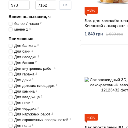
От Цена, грн
До Цена, грн
OK
−3%
Время высыхания, ч
Лак для камня/бетона
более 7 часов
2
Киевский лакокрасоч
менее 1
4
завод,
1 840 грн
1 890 грн
Применение
Для балкона
3
Для бани
1
Для беседки
3
Для блоков
2
Для внутренних работ
1
Для гаража
2
Для дачи
3
Для детских площадок
1
Для камина
3
Для кладбища
2
Для печи
1
Для чердака
2
Для наружных работ
2
−2%
Для окрашенных поверхностей
1
Для пола
4
Лак эпоксидный 3D, 