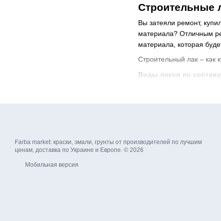
Строительные л
Вы затеяли ремонт, купи
материала? Отличным ре
материала, которая буде
Строительный лак – как 
Виды лаков по составу
Акриловый
– подходи
Алкидный – отличный
средствами, не цара
Полиуретановый – ун
Farba market: краски, эмали, грунты от производителей по лучшим
Вододисперсионный – 
ценам, доставка по Украине и Европе. © 2026
его защитные свойст
Мобильная версия
Лаки строительные 
Выбор материала основыв
покрытия. Лаки бывают 
уже готовы к применени