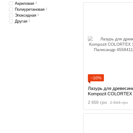
Акриловая
2
Полиуретановая
1
Эпоксидная
1
Другая
1
−10%
Лазурь для древесин
Kompozit COLORTEX
литров Палисандр
2 650 грн
2 944 грн