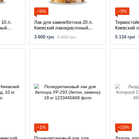
−5%
−3%
 10 л.
Лак для камня/бетона 20 л.
Термостойкий 
ный
Киевский лакокрасочный
Киевский 
завод
завод
3 600 грн
5 134 грн
3 800 грн
−1%
−10%
Киевский
Полиуретановый лак для
Лазурь дл