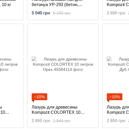
 10 кг
бетонуа УР-293 (бетон,
Kompozit 
камень) 18 кг
литров
5 040 грн
2 650 грн
5 100 грн
−10%
−10%
ы
Лазурь для древесины
Лазурь дл
 10
Kompozit COLORTEX 10
Kompozit 
литров Орех
литров Ду
2 650 грн
2 650 грн
2 944 грн