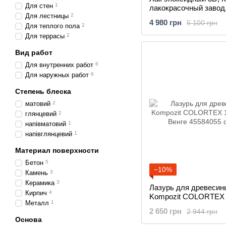
Для стен
1
лакокрасочный завод,
Для лестницы
2
4 980 грн
5 100 грн
Для теплого пола
2
Для террасы
2
Вид работ
Для внутренних работ
6
Для наружных работ
6
Степень блеска
матовий
2
глянцевий
2
напівматовий
1
напівглянцевий
1
Материал поверхности
Бетон
5
−10%
Камень
3
Керамика
3
Лазурь для древесин
Кирпич
4
Kompozit COLORTEX
Металл
1
литров Венге
2 650 грн
2 944 грн
Основа