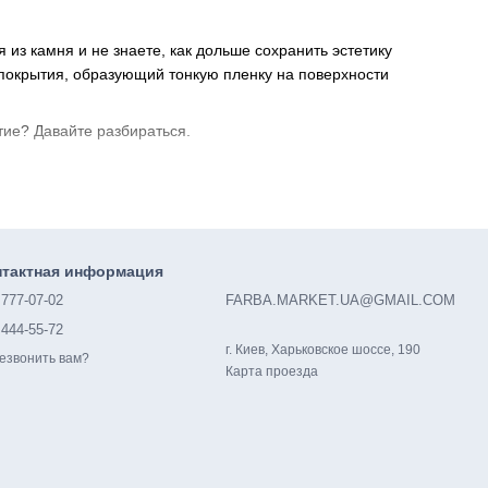
из камня и не знаете, как дольше сохранить эстетику
покрытия, образующий тонкую пленку на поверхности
тие? Давайте разбираться.
юбого вида работ, плюс довольно дешевый вариант.
ытие достойно выдерживает контакт с водой и моющими
нтактная информация
 придомовую территорию.
 777-07-02
FARBA.MARKET.UA@GMAIL.COM
натах. Без запаха, быстро сохнет, экологичен, но при этом
 444-55-72
г. Киев, Харьковское шоссе, 190
езвонить вам?
Карта проезда
сит от того, какие итоговые свойства вы ожидаете от
ким и атмосферным воздействиям. Однокомпонентные составы
имо смешать непосредственно перед нанесением.