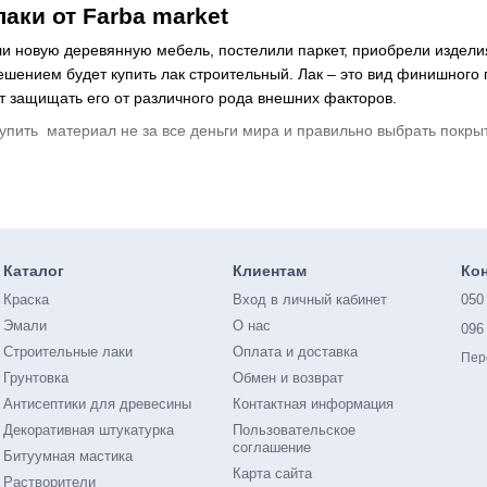
аки от Farba market
ли новую деревянную мебель, постелили паркет, приобрели изделия 
шением будет купить лак строительный. Лак – это вид финишного 
т защищать его от различного рода внешних факторов.
купить материал не за все деньги мира и правильно выбрать покры
т для покрытия изделий из дерева. Быстро сохнет, подходит для л
 вариант для поверхностей, которые требуют частой уборки. Покр
пается.
Каталог
Клиентам
Ко
иверсальный продукт, которым можно покрыть как весь дом, так и
Краска
Вход в личный кабинет
050
идеально подойдет для работ внутри дома, особенно в детских ком
Эмали
О нас
096
ва несколько ниже остальных видов.
Строительные лаки
Оплата и доставка
Пер
Грунтовка
Обмен и возврат
– нюансы и критерии выбора
Антисептики для древесины
Контактная информация
ается на ваших предпочтениях и виде проводимых работ – все зави
Декоративная штукатурка
Пользовательское
одно- и двухкомпонентные – последние более стойки к механичес
соглашение
Битуумная мастика
ю, двухкомпонентные содержат основу и отвердитель – их необход
Карта сайта
Растворители