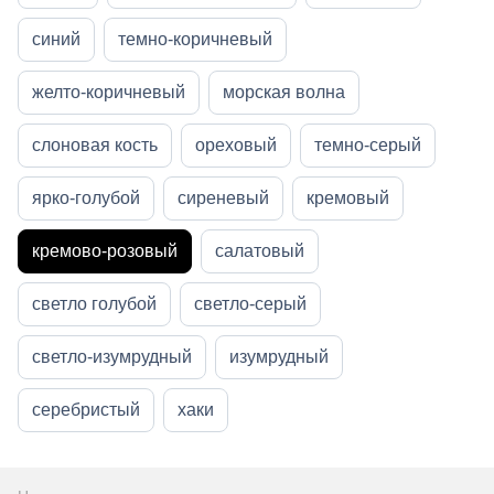
синий
темно-коричневый
желто-коричневый
морская волна
слоновая кость
ореховый
темно-серый
ярко-голубой
сиреневый
кремовый
кремово-розовый
салатовый
светло голубой
светло-серый
светло-изумрудный
изумрудный
серебристый
хаки