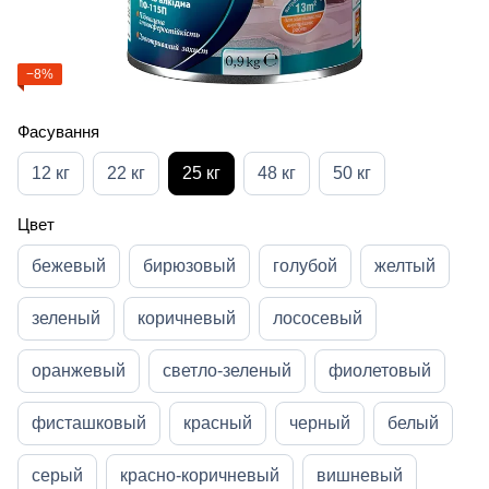
−8%
Фасування
12 кг
22 кг
25 кг
48 кг
50 кг
Цвет
бежевый
бирюзовый
голубой
желтый
зеленый
коричневый
лососевый
оранжевый
светло-зеленый
фиолетовый
фисташковый
красный
черный
белый
серый
красно-коричневый
вишневый