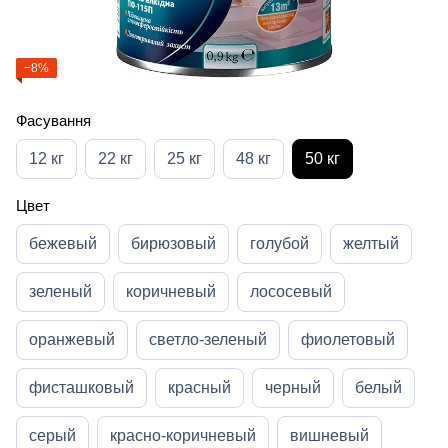
−8%
Фасування
12 кг
22 кг
25 кг
48 кг
50 кг
Цвет
бежевый
бирюзовый
голубой
желтый
зеленый
коричневый
лососевый
оранжевый
светло-зеленый
фиолетовый
фисташковый
красный
черный
белый
серый
красно-коричневый
вишневый