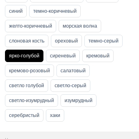
синий
темно-коричневый
желто-коричневый
морская волна
слоновая кость
ореховый
темно-серый
ярко-голубой
сиреневый
кремовый
кремово-розовый
салатовый
светло голубой
светло-серый
светло-изумрудный
изумрудный
серебристый
хаки