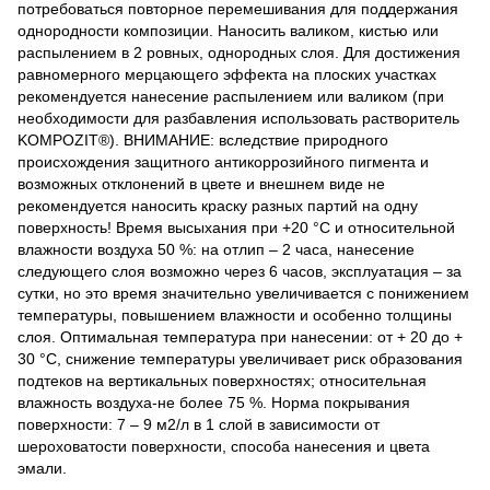
потребоваться повторное перемешивания для поддержания
однородности композиции. Наносить валиком, кистью или
распылением в 2 ровных, однородных слоя. Для достижения
равномерного мерцающего эффекта на плоских участках
рекомендуется нанесение распылением или валиком (при
необходимости для разбавления использовать растворитель
KOMPOZIT®). ВНИМАНИЕ: вследствие природного
происхождения защитного антикоррозийного пигмента и
возможных отклонений в цвете и внешнем виде не
рекомендуется наносить краску разных партий на одну
поверхность! Время высыхания при +20 °С и относительной
влажности воздуха 50 %: на отлип – 2 часа, нанесение
следующего слоя возможно через 6 часов, эксплуатация – за
сутки, но это время значительно увеличивается с понижением
температуры, повышением влажности и особенно толщины
слоя. Оптимальная температура при нанесении: от + 20 до +
30 °С, снижение температуры увеличивает риск образования
подтеков на вертикальных поверхностях; относительная
влажность воздуха-не более 75 %. Норма покрывания
поверхности: 7 – 9 м2/л в 1 слой в зависимости от
шероховатости поверхности, способа нанесения и цвета
эмали.