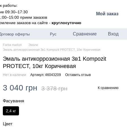
к работы:
ие 09:30–17:30
Мой заказ
1:00–15:00 прием заказов
рмление заказов на сайте -
круглосуточно
Сравнение
Вход
Договор оферты
Рус
Farba market
Эмали
Эмаль антикоррозионная 3в1 Kompozit PROTECT, 10кг Коричневая
Эмаль антикоррозионная 3в1 Kompozit
PROTECT, 10кг Коричневая
Нет в наличии
Артикул: 46043209
Оставить отзыв
3 040 грн
3 378 грн
К сравнению
Фасування
2,4 кг
Цвет