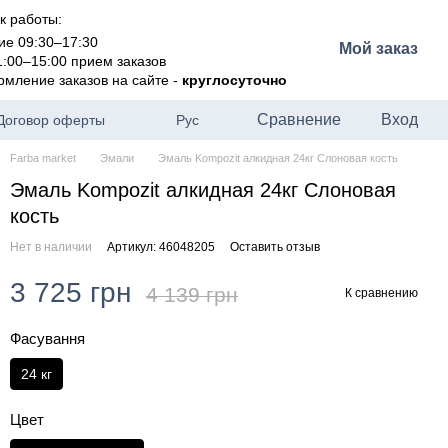
к работы:
ие 09:30–17:30
Мой заказ
1:00–15:00 прием заказов
рмление заказов на сайте -
круглосуточно
Сравнение
Вход
Договор оферты
Рус
Farba market
Эмали
Эмаль Kompozit алкидная 24кг Слоновая кость
Эмаль Kompozit алкидная 24кг Слоновая
кость
Нет в наличии
Артикул: 46048205
Оставить отзыв
3 725 грн
4 139 грн
К сравнению
Фасування
24 кг
Цвет