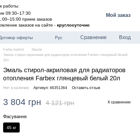
к работы:
ие 09:30–17:30
Мой заказ
1:00–15:00 прием заказов
рмление заказов на сайте -
круглосуточно
Сравнение
Вход
Договор оферты
Рус
Farba market
Эмали
Эмаль стирол-акриловая для радиаторов отопления Farbex глянцевый белый
20л
Эмаль стирол-акриловая для радиаторов
отопления Farbex глянцевый белый 20л
Нет в наличии
Артикул: 46351364
Оставить отзыв
3 804 грн
4 121 грн
К сравнению
Фасування
45 кг