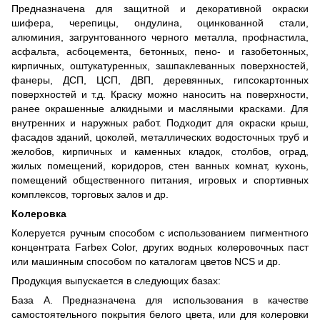
Предназначена для защитной и декоративной окраски
шифера, черепицы, ондулина, оцинкованной стали,
алюминия, загрунтованного черного металла, профнастила,
асфальта, асбоцемента, бетонных, пено- и газобетонных,
кирпичных, оштукатуренных, зашпаклеванных поверхностей,
фанеры, ДСП, ЦСП, ДВП, деревянных, гипсокартонных
поверхностей и т.д. Краску можно наносить на поверхности,
ранее окрашенные алкидными и масляными красками. Для
внутренних и наружных работ. Подходит для окраски крыш,
фасадов зданий, цоколей, металлических водосточных труб и
желобов, кирпичных и каменных кладок, столбов, оград,
жилых помещений, коридоров, стен ванных комнат, кухонь,
помещений общественного питания, игровых и спортивных
комплексов, торговых залов и др.
Колеровка
Колеруется ручным способом с использованием пигментного
концентрата Farbex Color, других водных колеровочных паст
или машинным способом по каталогам цветов NCS и др.
Продукция выпускается в следующих базах:
База А. Предназначена для использования в качестве
самостоятельного покрытия белого цвета, или для колеровки