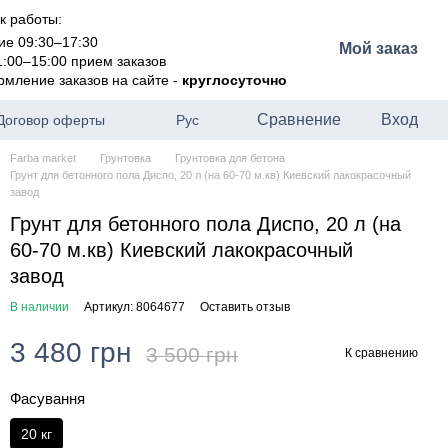
к работы:
ие 09:30–17:30
Мой заказ
1:00–15:00 прием заказов
рмление заказов на сайте -
круглосуточно
Сравнение
Вход
Договор оферты
Рус
Farba market
Грунтовка
Грунтовка для бетона
Грунт для бетонного пола Диспо, 20 л (на 60-70 м.кв) Киевский лакокрасочный
завод
Грунт для бетонного пола Диспо, 20 л (на
60-70 м.кв) Киевский лакокрасочный
завод
В наличии
Артикул: 8064677
Оставить отзыв
3 480 грн
3 500 грн
К сравнению
Фасування
20 кг