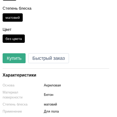
Степень блеска
матовий
Цвет
без цвета
Купить
Быстрый заказ
Характеристики
Основа
Акриловая
Материал
Бетон
поверхности
Степень блеска
матовий
Применение
Для пола