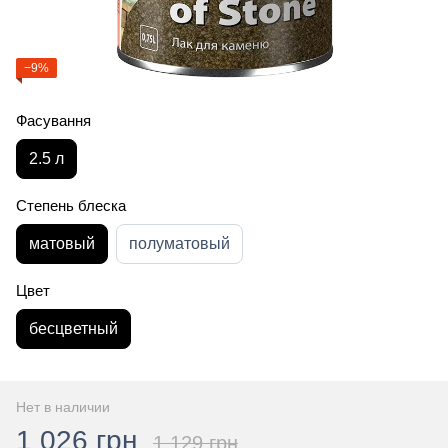
−9%
Фасування
2.5 л
Степень блеска
матовый
полуматовый
Цвет
бесцветный
Нет в наличии
1 026 грн
1 129 грн