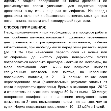
идеально гладкой поверхности из новой древесины ее
рекомендуется слегка увлажнить для поднятия ворса
древесины, высушить и еще раз отшлифовать. На породы
древесины, склонной к образованию нежелательных цветных
пятен танина, нанести слой изолирующей грунтовки.
СПОСОБ ПРИМЕНЕНИЯ:
Перед применением и при необходимости в процессе работы
лак, особенно шелковисто-матовый, тщательно перемешать
для равномерного распределения компонентов, избегая
взбалтывания, при необходимости перед этим развести водой
(до 10 %). При нанесении первого слоя на новые или
отшлифованы до чистого дерева поверхности может
потребоваться несколько проходов «мокрый по мокрому», по
мере впитывания лака. Финишное покрытие наносят
специальным шпателем или кистью, на небольшие
поверхности валиком, в 2 – 3 равных, тонких слоя
неразведенного лака (окончательный результат зависит от
сорта и пористости древесины). Время высыхания при +20 °С
и относительной влажности воздуха 50 %: от пыли – 30 минут,
осторожное шлифование и нанесение следующего слоя
возможны за 2 часа, пользования полом – не раньше, чем за
сутки. Норма покрывания поверхности: 10 – 12 м2/л в 1 слой.