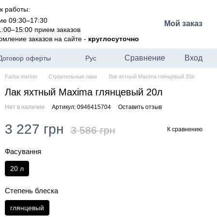
к работы:
ие 09:30–17:30
Мой заказ
1:00–15:00 прием заказов
рмление заказов на сайте -
круглосуточно
Сравнение
Вход
Договор оферты
Рус
Farba market
Строительные лаки
Лак яхтный Maxima глянцевый 20л
Лак яхтный Maxima глянцевый 20л
Нет в наличии
Артикул: 0946415704
Оставить отзыв
3 227 грн
3 586 грн
К сравнению
Фасування
20 л
Степень блеска
глянцевый