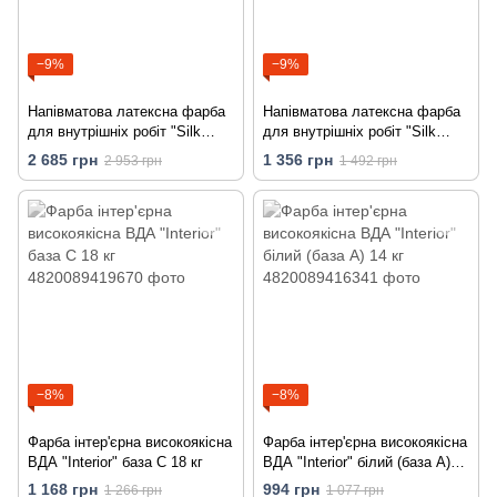
−9%
−9%
Напівматова латексна фарба
Напівматова латексна фарба
для внутрішніх робіт "Silk
для внутрішніх робіт "Silk
Touch 20" напівматовий білий
Touch 20" напівматовий білий
2 685 грн
1 356 грн
2 953 грн
1 492 грн
(база А) 12 кг
(база А) 6 кг
−8%
−8%
Фарба інтер'єрна високоякісна
Фарба інтер'єрна високоякісна
ВДА "Interior" база C 18 кг
ВДА "Interior" білий (база А)
14 кг
1 168 грн
994 грн
1 266 грн
1 077 грн