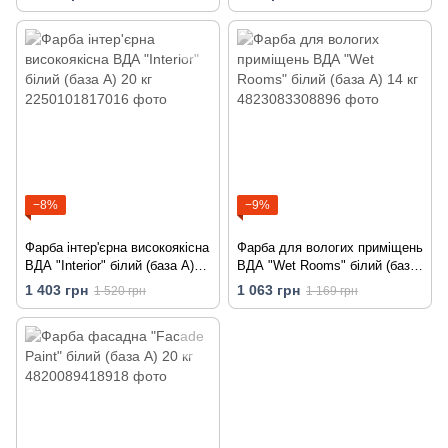
−8%
−9%
Фарба інтер'єрна високоякісна
Фарба для вологих приміщень
ВДА "Interior" білий (база А)
ВДА "Wet Rooms" білий (база
20 кг
А) 14 кг
1 403 грн
1 063 грн
1 520 грн
1 169 грн