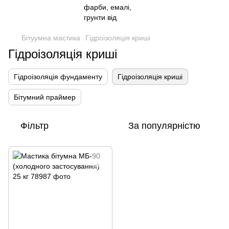
Бітуумна мастика
Гідроізоляція криші
Гідроізоляція криші
Гідроізоляція фундаменту
Гідроізоляція криші
Бітумний праймер
Фільтр
За популярністю