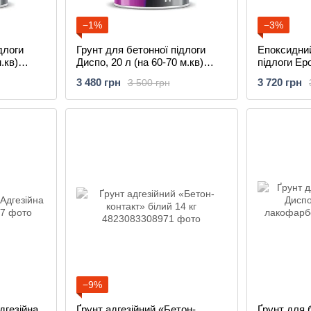
−1%
−3%
длоги
Грунт для бетонної підлоги
Епоксидний
.кв)
Диспо, 20 л (на 60-70 м.кв)
підлоги Epo
вий завод
Київський лакофарбовий завод
комплект 12
3 480 грн
3 720 грн
3 500 грн
Київський
завод,
−9%
дгезійна
Ґрунт адгезійний «Бетон-
Ґрунт для 