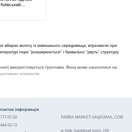
 Київський
вий завод
егко вбирає вологу із зовнішнього середовища, втрачаючи при
мпературі пори "розширюються" і буквально "рвуть" структуру
ання) використовується ґрунтовка. Вона може наноситися на
коративних елементів.
ає оздоблювальному матеріалу додаткову міцність. Також
тактна інформація
 777-07-02
FARBA.MARKET.UA@GMAIL.COM
 444-55-72
м. Київ, Харківське шосе, 190