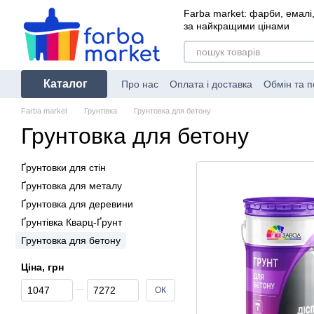
Перейти до основного контенту
Farba market: фарби, емалі,
за найкращими цінами
Каталог
Про нас
Оплата і доставка
Обмін та 
Farba market
Грунтівка
Грунтовка для бетону
Грунтовка для бетону
Ґрунтовки для стін
Ґрунтовка для металу
Ґрунтовка для деревини
Ґрунтівка Кварц-Ґрунт
Грунтовка для бетону
Ціна, грн
Від Ціна, грн
До Ціна, грн
ОК