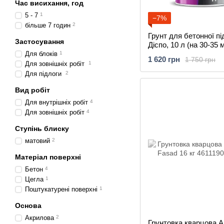
Час висихання, год
5 - 7
1
−7%
більше 7 годин
2
Грунт для бетонної пі
Застосування
Діспо, 10 л (на 30-35 м
Київський лакофарбо
Для блоків
1
1 620 грн
1 750 грн
Для зовнішніх робіт
1
Для підлоги
2
Вид робіт
Для внутрішніх робіт
4
Для зовнішніх робіт
4
Ступінь блиску
матовий
2
Матеріал поверхні
Бетон
4
Цегла
1
Поштукатурені поверхні
1
Основа
Акрилова
2
Грунтовка кварцова А