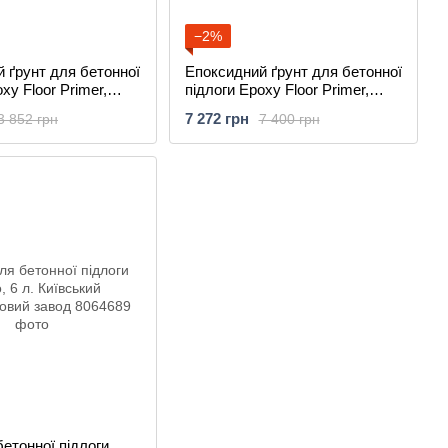
−2%
 ґрунт для бетонної
Епоксидний ґрунт для бетонної
xy Floor Primer,
підлоги Epoxy Floor Primer,
 кг (40-45 м.кв)
комплект 24 кг (на 80-90 м.кв)
7 272 грн
3 852 грн
7 400 грн
 лакофарбовий
Київський лакофарбовий завод
бетонної підлоги