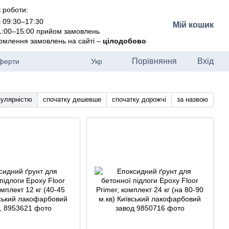
 роботи:
і 09:30–17:30
Мій кошик
11:00–15:00 прийом замовлень
рмлення замовлень на сайті –
цілодобово
Порівняння
Вхід
оферти
Укр
пулярністю
спочатку дешевше
спочатку дорожчі
за назвою