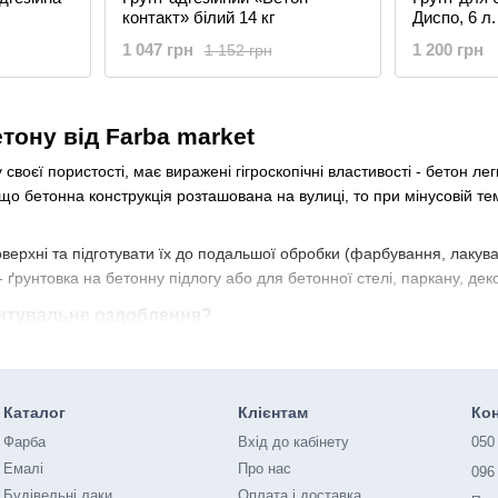
контакт» білий 14 кг
Диспо, 6 л.
лакофарбо
1 047 грн
1 200 грн
1 152 грн
тону від Farba market
 своєї пористості, має виражені гігроскопічні властивості - бетон л
що бетонна конструкція розташована на вулиці, то при мінусовій те
верхні та підготувати їх до подальшої обробки (фарбування, лакув
 - ґрунтовка на бетонну підлогу або для бетонної стелі, паркану, де
унтувальне оздоблення?
під фарбування допомагає заповнити пористість поверхні та д
 пилу, завдяки чому поверхня знепилюється;
Каталог
Клієнтам
Кон
ибка;
Фарба
Вхід до кабінету
050
Емалі
Про нас
096
гладкому бетоні;
Будівельні лаки
Оплата і доставка