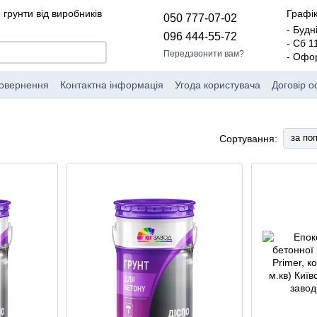
 грунти від виробників
Графік
050 777-07-02
- Будн
096 444-55-72
- Сб 
Передзвонити вам?
- Офо
повернення
Контактна інформація
Угода користувача
Договір 
за по
Сортування: