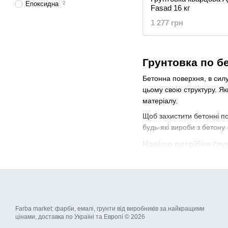
Епоксидна
2
Fasad 16 кг
1 277 грн
Грунтовка по бе
Бетонна поверхня, в силу
цьому свою структуру. Як
матеріалу.
Щоб захистити бетонні по
будь-які вироби з бетону
Навіщо потрібне ґр
Ґрунтовка для бетону 
ґрунт служить для:
зв'язування частинок
захисту від цвілі та гр
Farba market: фарби, емалі, грунти від виробників за найкращими
цінами, доставка по Україні та Европі © 2026
посилення адгезії на 