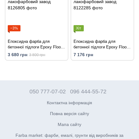
−3%
Хіт
Епоксидна фарба для
Епоксидна фарба для
бетонної підлоги Epoxy Floor
бетонної підлоги Epoxy Floor
сіра, комплект 11,5 кг (на 12-
сіра, комплект 23 кг (на 32-36
3 680 грн
7 176 грн
3 800 грн
16 м.кв) Київський
м.кв) Київський лакофарбовий
лакофарбовий завод
завод
050 777-07-02
096 444-55-72
Контактна інформація
Повна версія сайту
Мапа сайту
Farba market: фарби, емалі, грунти від виробників за