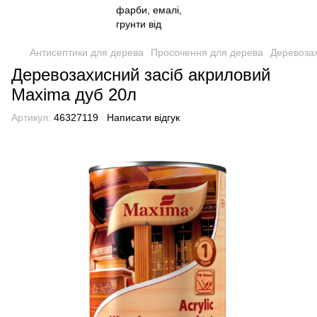
Антисептики для дерева
Просочення для дерева
Деревозах
Деревозахисний засіб акриловий
Maxima дуб 20л
Артикул:
46327119
Написати відгук