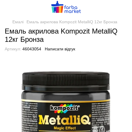
Емалі
Емаль акрилова Kompozit MetalliQ 12кг Бронза
Емаль акрилова Kompozit MetalliQ
12кг Бронза
Артикул:
46043054
Написати відгук