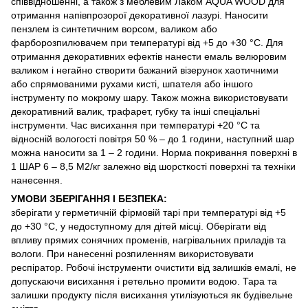
співвідношенні, а також з меблевим Лаком AQUA WOOD для
отримання напівпрозорої декоративної лазурі. Наносити
пензлем із синтетичним ворсом, валиком або
фарборозпилювачем при температурі від +5 до +30 °C. Для
отримання декоративних ефектів нанести емаль велюровим
валиком і негайно створити бажаний візерунок хаотичними
або спрямованими рухами кисті, шпателя або іншого
інструменту по мокрому шару. Також можна використовувати
декоративний валик, трафарет, губку та інші спеціальні
інструменти. Час висихання при температурі +20 °C та
відносній вологості повітря 50 % – до 1 години, наступний шар
можна наносити за 1 – 2 години. Норма покривання поверхні в
1 ШАР 6 – 8,5 М2/кг залежно від шорсткості поверхні та техніки
нанесення.
УМОВИ ЗБЕРІГАННЯ І БЕЗПЕКА:
зберігати у герметичній фірмовій тарі при температурі від +5
до +30 °C, у недоступному для дітей місці. Оберігати від
впливу прямих сонячних променів, нагрівальних приладів та
вологи. При нанесенні розпиленням використовувати
респіратор. Робочі інструменти очистити від залишків емалі, не
допускаючи висихання і ретельно промити водою. Тара та
залишки продукту після висихання утилізуються як будівельне