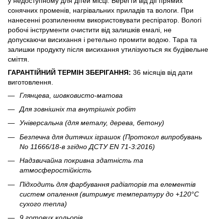
у недоступному для дітей місці. Берегти від дії прямих
сонячних променів, нагрівальних приладів та вологи. При
нанесенні розпиленням використовувати респіратор. Вологі
робочі інструменти очистити від залишків емалі, не
допускаючи висихання і ретельно промити водою. Тара та
залишки продукту після висихання утилізуються як будівельне
сміття.
ГАРАНТІЙНИЙ ТЕРМІН ЗБЕРІГАННЯ:
36 місяців від дати
виготовлення.
Глянцева, шовковисто-матова
Для зовнішніх та внутрішніх робіт
Універсальна (для металу, дерева, бетону)
Безпечна для дитячих іграшок (Протокол випробувань
No 11666/18-в згідно ДСТУ EN 71-3:2016)
Надзвичайна покривна здатність та
атмосферостійкість
Підходить для фарбування радіаторів та елементів
систем опалення (витримує температуру до +120°С
сухого тепла)
9 готових кольорів