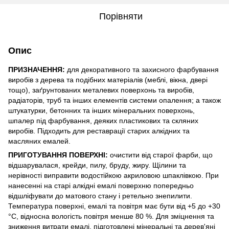
Порівняти
Опис
ПРИЗНАЧЕННЯ:
для декоративного та захисного фарбування
виробів з дерева та подібних матеріалів (меблі, вікна, двері
тощо), заґрунтованих металевих поверхонь та виробів,
радіаторів, труб та інших елементів системи опалення; а також
штукатурки, бетонних та інших мінеральних поверхонь,
шпалер під фарбування, деяких пластикових та скляних
виробів. Підходить для реставрації старих алкідних та
масляних емалей.
ПРИГОТУВАННЯ ПОВЕРХНІ:
очистити від старої фарби, що
відшарувалася, крейди, пилу, бруду, жиру. Щілини та
нерівності виправити водостійкою акриловою шпаклівкою. При
нанесенні на старі алкідні емалі поверхню попередньо
відшліфувати до матового стану і ретельно знепилити.
Температура поверхні, емалі та повітря має бути від +5 до +30
°С, відносна вологість повітря менше 80 %. Для зміцнення та
зниження витрати емалі, підготовлені мінеральні та дерев'яні