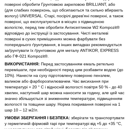
поверхні обробити Грунтовкою акриловою BRILLIANT, або
(для слабких поверхонь, що обсипаються та сильно вбирають
вологу) UNIVERSAL. Старі, посірілі дерев'яні поверхні, а також
поверхні, що експлуатуються в місцях з підвищеною
вологістю, перед тим обробити Антисептиком W2 Kompozit®
відповідно до інструкції із застосування. Чисті металеві
поверхні в сухих приміщеннях можна фарбувати без
попереднього ґрунтування, в інших випадках рекомендується
заґрунтувати їх ґрунтовкою для металу ANTIKOR, EXPRESS
або ГФ-021 Kompozit®.
ВИКОРИСТАННЯ
:
Перед застосуванням емаль ретельно
перемішати, при необхідності перед цим розбавити водою (до
10%). Нанести на суху підготовлену поверхню пензлем,
валиком або фарборозпилювачем. Час висихання при
температурі + 20 ° С і відносній вологості повітря 50 % - до 40
хвилин, наступний шар можна наносити за годину, але цей час
значно збільшується зі зниженням температури, підвищенням
вологості та товщини шару. Норма покривання поверхні на 1
шар 10 – 12 м2/л.
УМОВИ ЗБЕРІГАННЯ І БЕЗПЕКА:
зберігати та транспортувати
у герметичній фірмовій тарі при температурі від +5 до +35 °С,