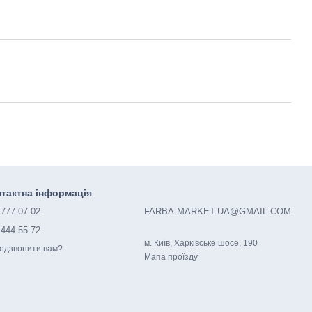
тактна інформація
 777-07-02
FARBA.MARKET.UA@GMAIL.COM
 444-55-72
м. Київ, Харківське шосе, 190
едзвонити вам?
Мапа проїзду