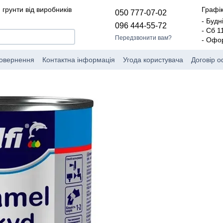
 грунти від виробників
Графік
050 777-07-02
- Будн
096 444-55-72
- Сб 
Передзвонити вам?
- Офо
повернення
Контактна інформація
Угода користувача
Договір 