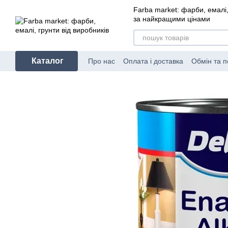
Перейти до основного контенту
Farba market: фарби, емалі,
за найкращими цінами
Каталог
Про нас
Оплата і доставка
Обмін та 