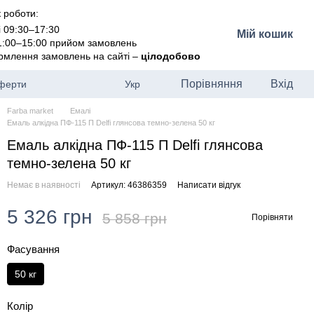
 роботи:
і 09:30–17:30
Мій кошик
11:00–15:00 прийом замовлень
рмлення замовлень на сайті –
цілодобово
Порівняння
Вхід
оферти
Укр
Farba market
Емалі
Емаль алкідна ПФ-115 П Delfi глянсова темно-зелена 50 кг
Емаль алкідна ПФ-115 П Delfi глянсова
темно-зелена 50 кг
Немає в наявності
Артикул: 46386359
Написати відгук
5 326 грн
5 858 грн
Порівняти
Фасування
50 кг
Колір