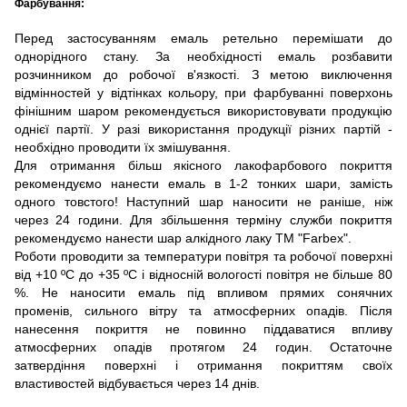
Фарбування:
Перед застосуванням емаль ретельно перемішати до
однорідного стану. За необхідності емаль розбавити
розчинником до робочої в'язкості. З метою виключення
відмінностей у відтінках кольору, при фарбуванні поверхонь
фінішним шаром рекомендується використовувати продукцію
однієї партії. У разі використання продукції різних партій -
необхідно проводити їх змішування.
Для отримання більш якісного лакофарбового покриття
рекомендуємо нанести емаль в 1-2 тонких шари, замість
одного товстого! Наступний шар наносити не раніше, ніж
через 24 години. Для збільшення терміну служби покриття
рекомендуємо нанести шар алкідного лаку ТМ "Farbex".
Роботи проводити за температури повітря та робочої поверхні
від +10 ºС до +35 ºС і відносній вологості повітря не більше 80
%. Не наносити емаль під впливом прямих сонячних
променів, сильного вітру та атмосферних опадів. Після
нанесення покриття не повинно піддаватися впливу
атмосферних опадів протягом 24 годин. Остаточне
затвердіння поверхні і отримання покриттям своїх
властивостей відбувається через 14 днів.