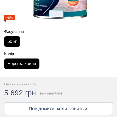
−8%
Фасування
50 кг
Колір
морська хвиля
Немає в наявності
5 692 грн
6 166 грн
Повідомити, коли з'явиться