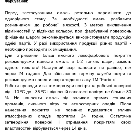
Фарбування:
Перед застосуванням емаль ретельно перемішати до
однорідного стану. За необхідності емаль розбавити
розчинником до робочої в'язкості. З метою виключення
відмінностей у відтінках кольору, при фарбуванні поверхонь
фінішним шаром рекомендується використовувати продукцію
однієї партії. У разі використання продукції різних партій -
необхідно проводити їх змішування.
Для отримання більш якісного лакофарбового покриття
рекомендуємо нанести емаль в 1-2 тонких шари, замість
одного товстого! Наступний шар наносити не раніше, ніж
через 24 години. Для збільшення терміну служби покриття
рекомендуємо нанести шар алкідного лаку ТМ "Farbex".
Роботи проводити за температури повітря та робочої поверхні
від +10 ºС до +35 ºС і відносній вологості повітря не більше 80
%. Не наносити емаль під впливом прямих сонячних
променів, сильного вітру та атмосферних опадів. Після
нанесення покриття не повинно піддаватися впливу
атмосферних опадів протягом 24 годин. Остаточне
затвердіння поверхні і отримання покриттям своїх
властивостей відбувається через 14 днів.