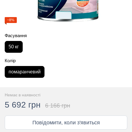
−8%
Фасування
50 кг
Колір
помаранчевий
Немає в наявності
5 692 грн
6 166 грн
Повідомити, коли з'явиться