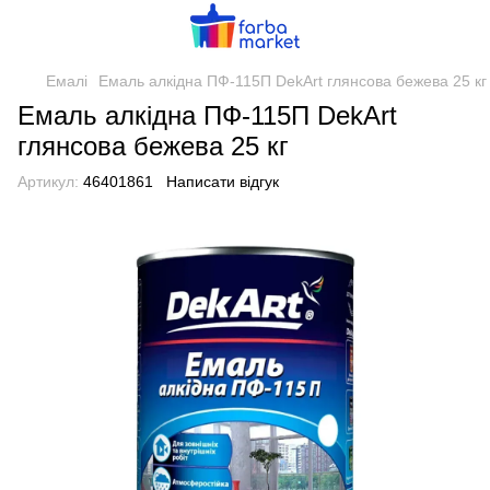
Емалі
Емаль алкідна ПФ-115П DekArt глянсова бежева 25 кг
Емаль алкідна ПФ-115П DekArt
глянсова бежева 25 кг
Артикул:
46401861
Написати відгук