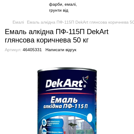
Емалі
Емаль алкідна ПФ-115П DekArt глянсова коричнева 50
Емаль алкідна ПФ-115П DekArt
глянсова коричнева 50 кг
Артикул:
46405331
Написати відгук