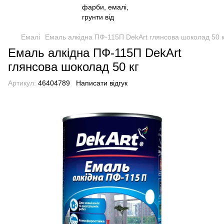
Емалі
Емаль алкідна ПФ-115П DekArt глянсова шоколад 50 к
Емаль алкідна ПФ-115П DekArt
глянсова шоколад 50 кг
Артикул:
46404789
Написати відгук