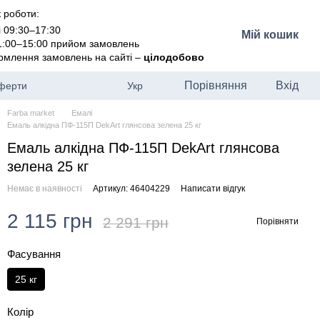
 роботи:
і 09:30–17:30
Мій кошик
11:00–15:00 прийом замовлень
рмлення замовлень на сайті –
цілодобово
Порівняння
Вхід
оферти
Укр
Farba market
Емалі
Емаль алкідна ПФ-115П DekArt глянсова зелена 25 кг
Емаль алкідна ПФ-115П DekArt глянсова
зелена 25 кг
Немає в наявності
Артикул: 46404229
Написати відгук
2 115 грн
2 291 грн
Порівняти
Фасування
25 кг
Колір