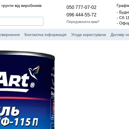
 грунти від виробників
Графік
050 777-07-02
- Будн
096 444-55-72
- Сб 
Передзвонити вам?
- Офо
повернення
Контактна інформація
Угода користувача
Договір 