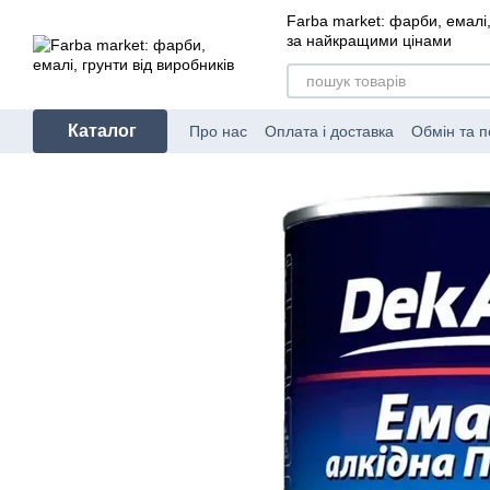
Перейти до основного контенту
Farba market: фарби, емалі,
за найкращими цінами
Каталог
Про нас
Оплата і доставка
Обмін та 