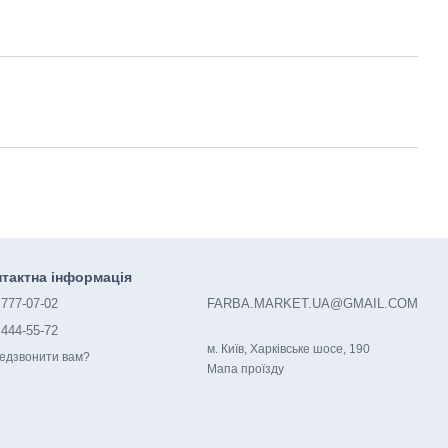
тактна інформація
 777-07-02
FARBA.MARKET.UA@GMAIL.COM
 444-55-72
м. Київ, Харківське шосе, 190
едзвонити вам?
Мапа проїзду