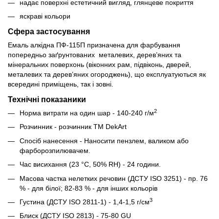
надає поверхні естетичний вигляд, глянцеве покриття
яскраві кольори
Сфера застосування
Емаль алкідна ПФ-115П призначена для фарбування
попередньо заґрунтованих металевих, дерев’яних та
мінеральних поверхонь (віконних рам, підвіконь, дверей,
металевих та дерев’яних огороджень), що експлуатуються як
всередині приміщень, так і зовні.
Технічні показаники
2
Норма витрати на один шар - 140-240 г/м
Розчинник - розчинник ТМ DekArt
Спосіб нанесення - Наносити пензлем, валиком або
фарборозпилювачем.
Час висихання (23 °С, 50% RH) - 24 години.
Масова частка нелетких речовин (ДСТУ ISO 3251) - пр. 76
% - для білої; 82-83 % - для інших кольорів
3
Густина (ДСТУ ISO 2811-1) - 1,4-1,5 г/см
Блиск (ДСТУ ISO 2813) - 75-80 GU