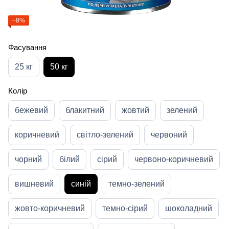
−8%
Фасування
25 кг
50 кг
Колір
бежевий
блакитний
жовтий
зелений
коричневий
світло-зелений
червоний
чорний
білий
сірий
червоно-коричневий
вишневий
синій
темно-зелений
жовто-коричневий
темно-сірий
шоколадний