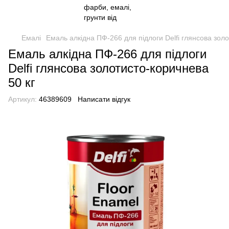
Емалі
Емаль алкідна ПФ-266 для підлоги Delfi глянсова золо
Емаль алкідна ПФ-266 для підлоги
Delfi глянсова золотисто-коричнева
50 кг
Артикул:
46389609
Написати відгук