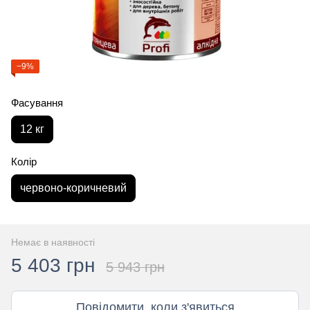
−9%
Фасування
12 кг
Колір
червоно-коричневий
Немає в наявності
5 403 грн
5 943 грн
Повідомити, коли з'явиться