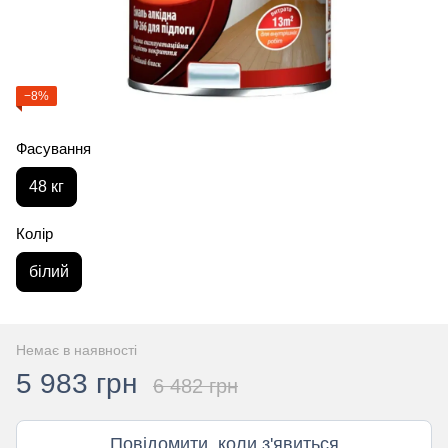
−8%
Фасування
48 кг
Колір
білий
Немає в наявності
5 983 грн
6 482 грн
Повідомити, коли з'явиться