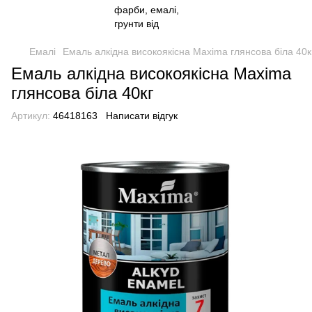
Емалі
Емаль алкідна високоякісна Maxima глянсова біла 40к
Емаль алкідна високоякісна Maxima
глянсова біла 40кг
Артикул:
46418163
Написати відгук