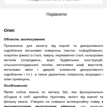
Порівняти
Опис
Область застосування:
Призначена для захисту від корозії та декоративного
оздоблення металевих поверхонь (чистих, пофарбованих,
покритих іржею) із сталі, чавуну, нержавіючої сталі, кольорових
металів (огороджень, воріт, будівельних конструкцій,
сільськогосподарської техніки, металевих шаф, верстатів,
металевих вікон і дверей, елементів декоративного
оздоблення і т.п.), а також дерев'яних поверхонь всередині і
зовні приміщень.
Особливості:
Являє собою емаль по металу 3в1, яка функціонально
об'єднує в собі: адгезійну ґрунтовку, захист від корозії та
фінішну емаль. Утворює на поверхні антикорозійну плівку
з
перламутровим молотковим ефектом
, що захищає