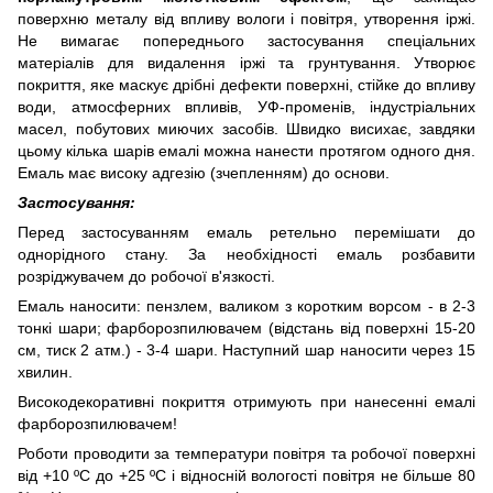
поверхню металу від впливу вологи і повітря, утворення іржі.
Не вимагає попереднього застосування спеціальних
матеріалів для видалення іржі та грунтування. Утворює
покриття, яке маскує дрібні дефекти поверхні, стійке до впливу
води, атмосферних впливів, УФ-променів, індустріальних
масел, побутових миючих засобів. Швидко висихає, завдяки
цьому кілька шарів емалі можна нанести протягом одного дня.
Емаль має високу адгезію (зчепленням) до основи.
Застосування:
Перед застосуванням емаль ретельно перемішати до
однорідного стану. За необхідності емаль розбавити
розріджувачем до робочої в'язкості.
Емаль наносити: пензлем, валиком з коротким ворсом - в 2-3
тонкі шари; фарборозпилювачем (відстань від поверхні 15-20
см, тиск 2 атм.) - 3-4 шари. Наступний шар наносити через 15
хвилин.
Високодекоративні покриття отримують при нанесенні емалі
фарборозпилювачем!
Роботи проводити за температури повітря та робочої поверхні
від +10 ºС до +25 ºС і відносній вологості повітря не більше 80