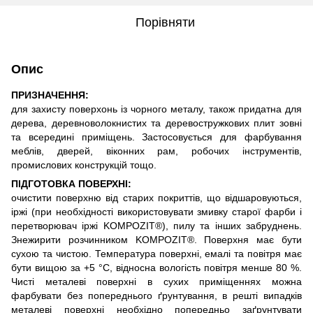
Порівняти
Опис
ПРИЗНАЧЕННЯ:
для захисту поверхонь із чорного металу, також придатна для
дерева, деревноволокнистих та деревостружкових плит зовні
та всередині приміщень. Застосовується для фарбування
меблів, дверей, віконних рам, робочих інструментів,
промислових конструкцій тощо.
ПІДГОТОВКА ПОВЕРХНІ:
очистити поверхню від старих покриттів, що відшаровуються,
іржі (при необхідності використовувати змивку старої фарби і
перетворювач іржі KOMPOZIT®), пилу та інших забруднень.
Знежирити розчинником KOMPOZIT®. Поверхня має бути
сухою та чистою. Температура поверхні, емалі та повітря має
бути вищою за +5 °С, відносна вологість повітря менше 80 %.
Чисті металеві поверхні в сухих приміщеннях можна
фарбувати без попереднього ґрунтування, в решті випадків
металеві поверхні необхідно попередньо заґрунтувати