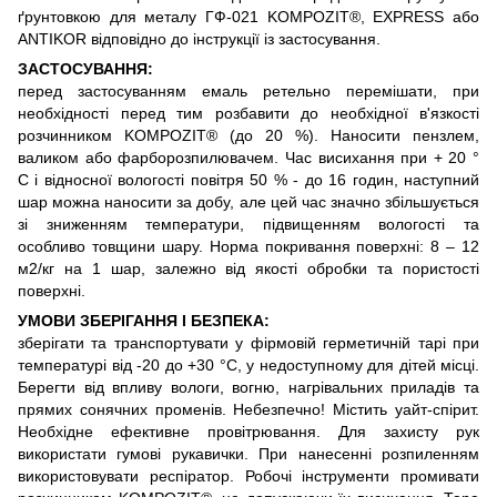
ґрунтовкою для металу ГФ-021 KOMPOZIT®, EXPRESS або
ANTIKOR відповідно до інструкції із застосування.
ЗАСТОСУВАННЯ:
перед застосуванням емаль ретельно перемішати, при
необхідності перед тим розбавити до необхідної в'язкості
розчинником KOMPOZIT® (до 20 %). Наносити пензлем,
валиком або фарборозпилювачем. Час висихання при + 20 °
С і відносної вологості повітря 50 % - до 16 годин, наступний
шар можна наносити за добу, але цей час значно збільшується
зі зниженням температури, підвищенням вологості та
особливо товщини шару. Норма покривання поверхні: 8 – 12
м2/кг на 1 шар, залежно від якості обробки та пористості
поверхні.
УМОВИ ЗБЕРІГАННЯ І БЕЗПЕКА:
зберігати та транспортувати у фірмовій герметичній тарі при
температурі від -20 до +30 °С, у недоступному для дітей місці.
Берегти від впливу вологи, вогню, нагрівальних приладів та
прямих сонячних променів. Небезпечно! Містить уайт-спірит.
Необхідне ефективне провітрювання. Для захисту рук
використати гумові рукавички. При нанесенні розпиленням
використовувати респіратор. Робочі інструменти промивати