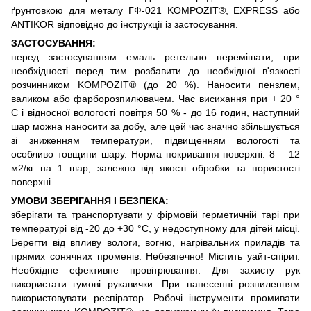
ґрунтовкою для металу ГФ-021 KOMPOZIT®, EXPRESS або
ANTIKOR відповідно до інструкції із застосування.
ЗАСТОСУВАННЯ:
перед застосуванням емаль ретельно перемішати, при
необхідності перед тим розбавити до необхідної в'язкості
розчинником KOMPOZIT® (до 20 %). Наносити пензлем,
валиком або фарборозпилювачем. Час висихання при + 20 °
С і відносної вологості повітря 50 % - до 16 годин, наступний
шар можна наносити за добу, але цей час значно збільшується
зі зниженням температури, підвищенням вологості та
особливо товщини шару. Норма покривання поверхні: 8 – 12
м2/кг на 1 шар, залежно від якості обробки та пористості
поверхні.
УМОВИ ЗБЕРІГАННЯ І БЕЗПЕКА:
зберігати та транспортувати у фірмовій герметичній тарі при
температурі від -20 до +30 °С, у недоступному для дітей місці.
Берегти від впливу вологи, вогню, нагрівальних приладів та
прямих сонячних променів. Небезпечно! Містить уайт-спірит.
Необхідне ефективне провітрювання. Для захисту рук
використати гумові рукавички. При нанесенні розпиленням
використовувати респіратор. Робочі інструменти промивати