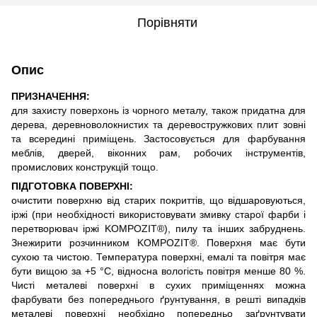
Порівняти
Опис
ПРИЗНАЧЕННЯ:
для захисту поверхонь із чорного металу, також придатна для
дерева, деревноволокнистих та деревостружкових плит зовні
та всередині приміщень. Застосовується для фарбування
меблів, дверей, віконних рам, робочих інструментів,
промислових конструкцій тощо.
ПІДГОТОВКА ПОВЕРХНІ:
очистити поверхню від старих покриттів, що відшаровуються,
іржі (при необхідності використовувати змивку старої фарби і
перетворювач іржі KOMPOZIT®), пилу та інших забруднень.
Знежирити розчинником KOMPOZIT®. Поверхня має бути
сухою та чистою. Температура поверхні, емалі та повітря має
бути вищою за +5 °С, відносна вологість повітря менше 80 %.
Чисті металеві поверхні в сухих приміщеннях можна
фарбувати без попереднього ґрунтування, в решті випадків
металеві поверхні необхідно попередньо заґрунтувати