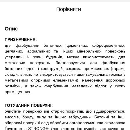
Порівняти
Опис
ПРИЗНАЧЕННЯ:
для фарбування бетонних, цементних, фіброцементних,
цегляних, асфальтних та інших мінеральних поверхонь
усередині й зовні будинків, можна використовувати для
металевих поверхонь. Застосовується для фарбування
бетонних підлог і конструкцій, зокрема промислових (гаражі,
склади, в яких не використовується навантажувальна техніка з
металевими опорними елементами), нанесення дорожньої
розмітки, а також фарбування металевих підлог у сухих
приміщеннях.
ГОТУВАННЯ ПОВЕРХНІ:
очистити поверхню від старих покриттів, що відшаровуються,
висолів, бруду, пилу та інших забруднень. Бетонні та інші
вбираючі поверхні слід обробити органорозчинною акриловою
Ґрунтовкою STRONG® відповідно до інструкції з застосування.