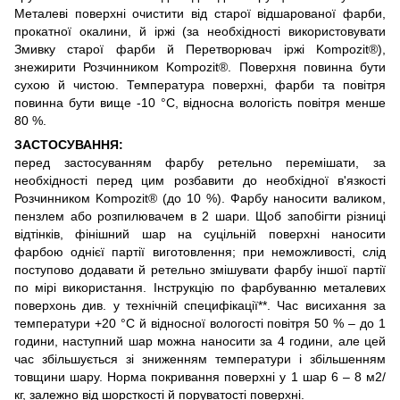
Металеві поверхні очистити від старої відшарованої фарби,
прокатної окалини, й іржі (за необхідності використовувати
Змивку старої фарби й Перетворювач іржі Kompozit®),
знежирити Розчинником Kompozit®. Поверхня повинна бути
сухою й чистою. Температура поверхні, фарби та повітря
повинна бути вище -10 °С, відносна вологість повітря менше
80 %.
ЗАСТОСУВАННЯ:
перед застосуванням фарбу ретельно перемішати, за
необхідності перед цим розбавити до необхідної в'язкості
Розчинником Kompozit® (до 10 %). Фарбу наносити валиком,
пензлем або розпилювачем в 2 шари. Щоб запобігти різниці
відтінків, фінішний шар на суцільній поверхні наносити
фарбою однієї партії виготовлення; при неможливості, слід
поступово додавати й ретельно змішувати фарбу іншої партії
по мірі використання. Інструкцію по фарбуванню металевих
поверхонь див. у технічній специфікації**. Час висихання за
температури +20 °С й відносної вологості повітря 50 % – до 1
години, наступний шар можна наносити за 4 години, але цей
час збільшується зі зниженням температури і збільшенням
товщини шару. Норма покривання поверхні у 1 шар 6 – 8 м2/
кг, залежно від шорсткості й поруватості поверхні.