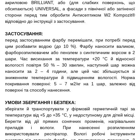
акриловою BRILLIANT, або (для слабких поверхонь, що
обсипаються) UNIVERSAL, а фасади з північної або затіненої
сторони перед тим обробити Антисептиком W2 Kompozit®
відповідно до інструкції з застосування.
ЗАСТОСУВАННЯ:
перед застосуванням фарбу перемішати, при потребі перед
цим розбавити водою (до 10 %). Фарбу наносити валиком,
фарборозпилювачем або пензлем з синтетичним ворсом в 2
шари. Час висихання за температури +20 °С й відносної
вологості повітря 50 % – 30 хвилин, наступний шар можна
наносити за 2 – 4 години, але цей час збільшується зі
зниженням температури й підвищенням вологості. Норма
покривання поверхні: 5 – 7 м2/кг на 1 шар, залежно від
поверхні та способу нанесення.
УМОВИ ЗБЕРІГАННЯ І БЕЗПЕКА:
зберігати й транспортувати у фірмовій герметичній тарі за
температури від +5 до +35 °С, у недоступному для дітей місці.
Берегти від дії прямих сонячних променів, нагрівальних
приладів і вологи. При нанесенні розпиленням
використовувати респіратор. Вологі робочі інструменти
очистити від залишків фарби, не припускаючи висихання, й