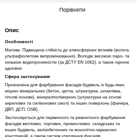
Порівняти
Опис
Особливості
Матова. Підвищена стійкість до атмосферних впливів (волога,
ультрафіолетове випромінювання). Володіє високою паро- та
низькою водопроникністю (за ДСТУ EN 1062), а також гарною
адгезією.
Сфера застосування
Призначена для фарбування фасадів будівель із будь-яких
міцних мінеральних (бетон, цегла, штукатурка, шпаклівка,
гіпсові основи), мінералполімерних (штукатурка на основі
акрилових та силіконових смол) та інших поверхонь (фанера,
ДВП, ДСП, ОSB).
Застосовується для первинного та ремонтного фарбування
фасадів житлових, торгових, промислових, складських та
інших будівель, залізобетонних та монолітно-каркасних
конструкцій, а також систем утеплення фасадів.