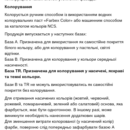
Колорування
Колорується ручним способом із використанням водних
колорувальних паст «Farbex Color» або машинним способом
за каталогом кольорів NCS.
Продукція випускається у наступних базах:
База А. Призначена для використання як самостійне покриття
білого кольору, або для колорування у пастельні, світлі
відтінки.
База В. Призначена для колорування у кольори середньої
насиченості.
База TR. Призначена для колорування у насичені, яскраві
та темні кольори.
Бази В та TR не можуть використовуватись як самостійні
покриття без колорування.
Для отримання насичених кольорів (жовтий, червоний,
рожевий, помаранчевий, зелений або салатовий) основа, яка
фарбується, має бути однотонною. В іншому разі, може
виникнути необхідність нанесення додаткових шарів.
Для зменшення витрати колорованої (у насичений колір)
фарби, поверхню слід попередньо зафарбувати базою А