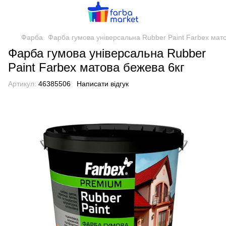
Фарба
Фарба гумова універсальна Rubber Paint Farbex мат
Фарба гумова універсальна Rubber
Paint Farbex матова бежева 6кг
Артикул:
46385506
Написати відгук