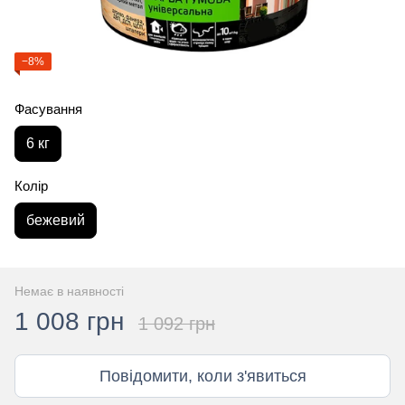
−8%
Фасування
6 кг
Колір
бежевий
Немає в наявності
1 008 грн
1 092 грн
Повідомити, коли з'явиться