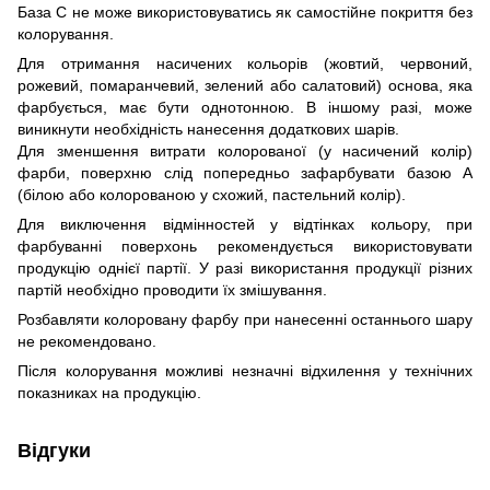
База С не може використовуватись як самостійне покриття без
колорування.
Для отримання насичених кольорів (жовтий, червоний,
рожевий, помаранчевий, зелений або салатовий) основа, яка
фарбується, має бути однотонною. В іншому разі, може
виникнути необхідність нанесення додаткових шарів.
Для зменшення витрати колорованої (у насичений колір)
фарби, поверхню слід попередньо зафарбувати базою А
(білою або колорованою у схожий, пастельний колір).
Для виключення відмінностей у відтінках кольору, при
фарбуванні поверхонь рекомендується використовувати
продукцію однієї партії. У разі використання продукції різних
партій необхідно проводити їх змішування.
Розбавляти колоровану фарбу при нанесенні останнього шару
не рекомендовано.
Після колорування можливі незначні відхилення у технічних
показниках на продукцію.
Відгуки