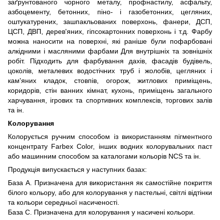
заґрунтованого чорного металу, профнастилу, асфальту,
азбоцементу, бетонних, піно- і газобетонних, цегляних,
оштукатурених, зашпакльованих поверхонь, фанери, ДСП,
ЦСП, ДВП, дерев'яних, гіпсокартонних поверхонь і т.д. Фарбу
можна наносити на поверхні, які раніше були пофарбовані
алкідними і масляними фарбами Для внутрішніх та зовнішніх
робіт. Підходить для фарбування дахів, фасадів будівель,
цоколів, металевих водостічних труб і жолобів, цегляних і
кам'яних кладок, стовпів, огорож, житлових приміщень,
коридорів, стін ванних кімнат, кухонь, приміщень загального
харчування, ігрових та спортивних комплексів, торгових залів
та ін.
Колорування
Колорується ручним способом із використанням пігментного
концентрату Farbex Color, інших водних колорувальних паст
або машинним способом за каталогами кольорів NCS та ін.
Продукція випускається у наступних базах:
База А. Призначена для використання як самостійне покриття
білого кольору, або для колорування у пастельні, світлі відтінки
та кольори середньої насиченості.
База С. Призначена для колорування у насичені кольори.