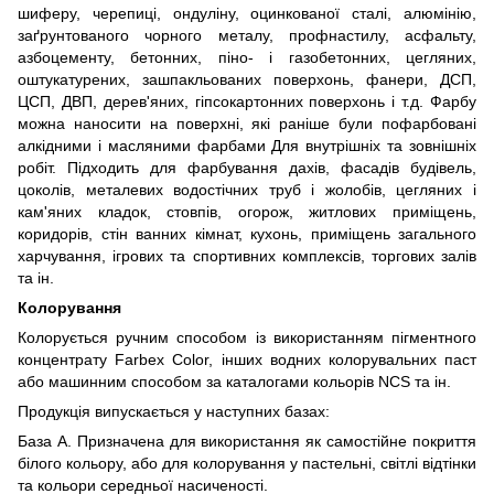
шиферу, черепиці, ондуліну, оцинкованої сталі, алюмінію,
заґрунтованого чорного металу, профнастилу, асфальту,
азбоцементу, бетонних, піно- і газобетонних, цегляних,
оштукатурених, зашпакльованих поверхонь, фанери, ДСП,
ЦСП, ДВП, дерев'яних, гіпсокартонних поверхонь і т.д. Фарбу
можна наносити на поверхні, які раніше були пофарбовані
алкідними і масляними фарбами Для внутрішніх та зовнішніх
робіт. Підходить для фарбування дахів, фасадів будівель,
цоколів, металевих водостічних труб і жолобів, цегляних і
кам'яних кладок, стовпів, огорож, житлових приміщень,
коридорів, стін ванних кімнат, кухонь, приміщень загального
харчування, ігрових та спортивних комплексів, торгових залів
та ін.
Колорування
Колорується ручним способом із використанням пігментного
концентрату Farbex Color, інших водних колорувальних паст
або машинним способом за каталогами кольорів NCS та ін.
Продукція випускається у наступних базах:
База А. Призначена для використання як самостійне покриття
білого кольору, або для колорування у пастельні, світлі відтінки
та кольори середньої насиченості.