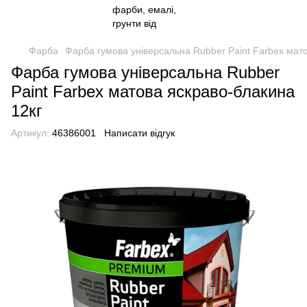
Фарба
Фарба гумова універсальна Rubber Paint Farbex мато
Фарба гумова універсальна Rubber
Paint Farbex матова яскраво-блакина
12кг
Артикул:
46386001
Написати відгук