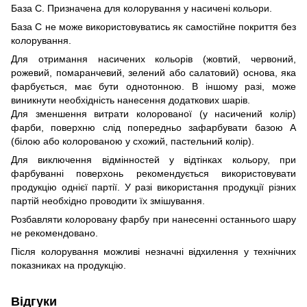
База С. Призначена для колорування у насичені кольори.
База С не може використовуватись як самостійне покриття без
колорування.
Для отримання насичених кольорів (жовтий, червоний,
рожевий, помаранчевий, зелений або салатовий) основа, яка
фарбується, має бути однотонною. В іншому разі, може
виникнути необхідність нанесення додаткових шарів.
Для зменшення витрати колорованої (у насичений колір)
фарби, поверхню слід попередньо зафарбувати базою А
(білою або колорованою у схожий, пастельний колір).
Для виключення відмінностей у відтінках кольору, при
фарбуванні поверхонь рекомендується використовувати
продукцію однієї партії. У разі використання продукції різних
партій необхідно проводити їх змішування.
Розбавляти колоровану фарбу при нанесенні останнього шару
не рекомендовано.
Після колорування можливі незначні відхилення у технічних
показниках на продукцію.
Відгуки