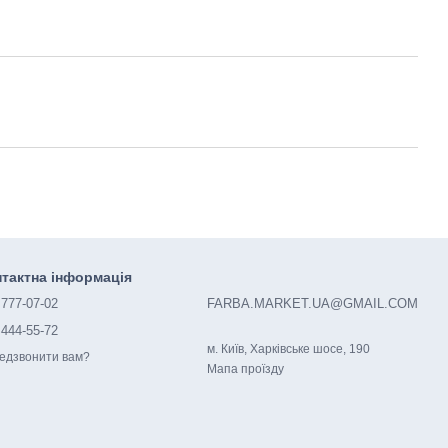
тактна інформація
 777-07-02
FARBA.MARKET.UA@GMAIL.COM
 444-55-72
м. Київ, Харківське шосе, 190
едзвонити вам?
Мапа проїзду