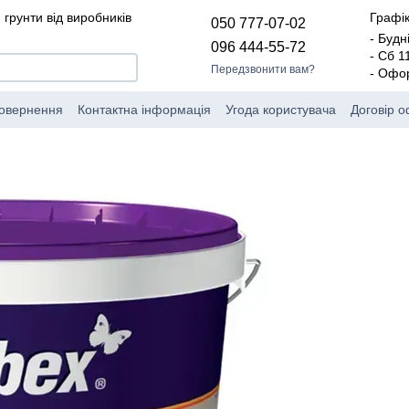
 грунти від виробників
Графік
050 777-07-02
- Будн
096 444-55-72
- Сб 
Передзвонити вам?
- Офо
повернення
Контактна інформація
Угода користувача
Договір 