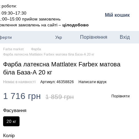
 роботи:
і 09:30–17:30
Мій кошик
11:00–15:00 прийом замовлень
рмлення замовлень на сайті –
цілодобово
Порівняння
Вхід
оферти
Укр
Farba market
Фарба
Фарба латексна Mattlatex Farbex матова біла База-А 20 кг
Фарба латексна Mattlatex Farbex матова
біла База-А 20 кг
Немає в наявності
Артикул: 46358826
Написати відгук
1 716 грн
1 859 грн
Порівняти
Фасування
20 кг
Колір