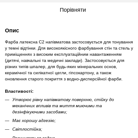
Порівняти
Опис
Фарба латексна С2 напівматова застосовується для тонування
у темні відтінки. Для високоякісного фарбування стін та стель у
приміщеннях з високим експлуатаційним навантаженням
(дитячі, навчальні та медичні заклади). Застосовується для
різних типів шпалер, для будь-яких мінеральних основ,
керамічної та силікатної цегли, гіпсокартону, а також
оновлення старого покриття з водно-дисперсійної фарби.
Властивості:
Утворює рівну напівматову поверхню, стійку до
механічних впливів та миття миючими та
дезінфікуючими засобами;
Має хорошу адгезію;
Світлостійка;
Розчиняється водою.