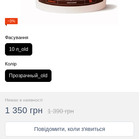
−3%
Фасування
10 л_old
Колір
Прозрачный_old
Немає в наявності
1 350 грн
1 390 грн
Повідомити, коли з'явиться