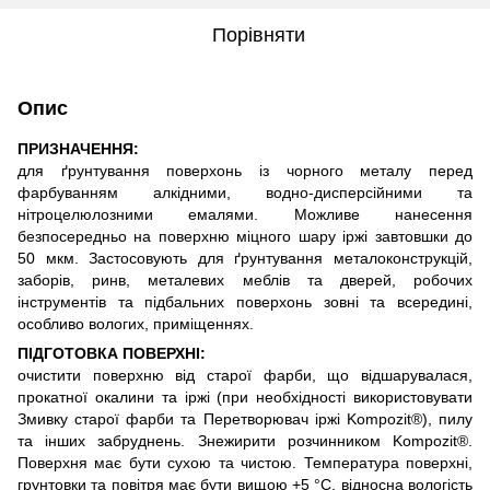
Порівняти
Опис
ПРИЗНАЧЕННЯ:
для ґрунтування поверхонь із чорного металу перед
фарбуванням алкідними, водно-дисперсійними та
нітроцелюлозними емалями. Можливе нанесення
безпосередньо на поверхню міцного шару іржі завтовшки до
50 мкм. Застосовують для ґрунтування металоконструкцій,
заборів, ринв, металевих меблів та дверей, робочих
інструментів та підбальних поверхонь зовні та всередині,
особливо вологих, приміщеннях.
ПІДГОТОВКА ПОВЕРХНІ:
очистити поверхню від старої фарби, що відшарувалася,
прокатної окалини та іржі (при необхідності використовувати
Змивку старої фарби та Перетворювач іржі Kompozit®), пилу
та інших забруднень. Знежирити розчинником Kompozit®.
Поверхня має бути сухою та чистою. Температура поверхні,
грунтовки та повітря має бути вищою +5 °С, відносна вологість