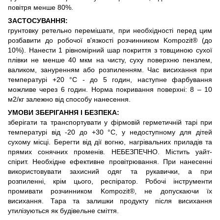
повітря менше 80%.
ЗАСТОСУВАННЯ
:
грунтовку ретельно перемішати, при необхідності перед цим
розбавити до робочої в'язкості розчинником Kompozit® (до
10%). Нанести 1 рівномірний шар покриття з товщиною сухої
плівки не менше 40 мкм на чисту, суху поверхню пензлем,
валиком, зануренням або розпиленням. Час висихання при
температурі +20 °С - до 5 годин, наступне фарбування
можливе через 6 годин. Норма покривання поверхні: 8 – 10
м2/кг залежно від способу нанесення.
УМОВИ ЗБЕРІГАННЯ І БЕЗПЕКА:
зберігати та транспортувати у фірмовій герметичній тарі при
температурі від -20 до +30 °С, у недоступному для дітей
сухому місці. Берегти від дії вогню, нагрівальних приладів та
прямих сонячних променів. НЕБЕЗПЕЧНО. Містить уайт-
спірит. Необхідне ефективне провітрювання. При нанесенні
використовувати захисний одяг та рукавички, а при
розпиленні, крім цього, респіратор. Робочі інструменти
промивати розчинником Kompozit®, не допускаючи їх
висихання. Тара та залишки продукту після висихання
утилізуються як будівельне сміття.