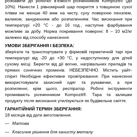
розбавити до робочої в'язкості розчинником Kompozit® (до
10%). Нанести 1 рівномірний шар покриття з товщиною сухої
плівки не менше 40 мкм на чисту, суху поверхню пензлем,
валиком, зануренням або розпиленням. Час висихання при
температурі +20 °С - до 16 год., наступне фарбування
можливе за добу. Норма покривання поверхні: 8 – 10 м2/кг
залежно від способу нанесення.
УМОВИ ЗБЕРІГАННЯ І БЕЗПЕКА:
зберігати та транспортувати у фірмовій герметичній тарі при
температурі від -20 до +30 °С, у недоступному для дітей
сухому місці. Берегти від дії вогню, нагрівальних приладів та
прямих сонячних променів. НЕБЕЗПЕЧНО. Містить уайт-
спірит. Необхідне ефективне провітрювання. При нанесенні
використовувати захисний одяг та рукавички, а при
розпиленні, крім цього, респіратор. Робочі інструменти
промивають розчинником Kompozit®. Тара та залишки
продукту після висихання утилізуються як будівельне сміття.
ГАРАНТІЙНИЙ ТЕРМІН ЗБЕРІГАННЯ:
18 місяців від дати виготовлення.
Матова
Класичне рішення для захисту металу