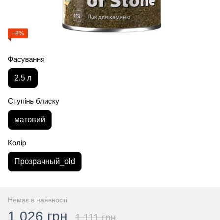
−8%
Фасування
2.5 л
Ступінь блиску
матовий
Колір
Прозрачный_old
Немає в наявності
1 026 грн
1 111 грн