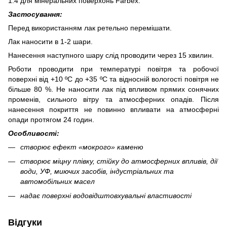
1:4 для мінеральних поверхонь Farbex.
Застосування:
Перед використанням лак ретельно перемішати.
Лак наносити в 1-2 шари.
Нанесення наступного шару слід проводити через 15 хвилин.
Роботи проводити при температурі повітря та робочої
поверхні від +10 ºС до +35 ºС та відносній вологості повітря не
більше 80 %. Не наносити лак під впливом прямих сонячних
променів, сильного вітру та атмосферних опадів. Після
нанесення покриття не повинно впливати на атмосферні
опади протягом 24 годин.
Особливості:
створює ефект «мокрого» каменю
створює міцну плівку, стійку до атмосферних впливів, дії
води, УФ, миючих засобів, індустріальних та
автомобільних масел
надає поверхні водовідштовхувальні властивості
Відгуки