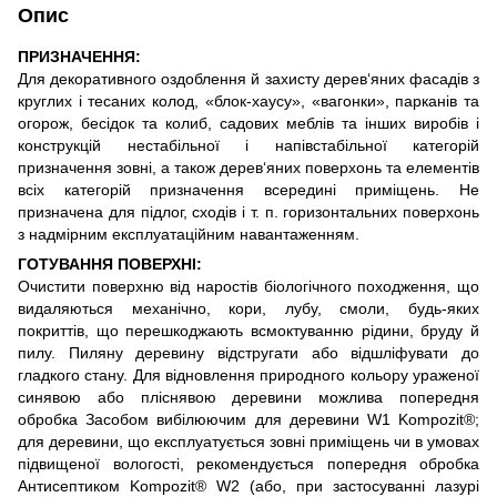
Опис
ПРИЗНАЧЕННЯ:
Для декоративного оздоблення й захисту дерев‘яних фасадів з
круглих і тесаних колод, «блок-хаусу», «вагонки», парканів та
огорож, бесідок та колиб, садових меблів та інших виробів і
конструкцій нестабільної і напівстабільної категорій
призначення зовні, а також дерев‘яних поверхонь та елементів
всіх категорій призначення всередині приміщень. Не
призначена для підлог, сходів і т. п. горизонтальних поверхонь
з надмірним експлуатаційним навантаженням.
ГОТУВАННЯ ПОВЕРХНІ:
Очистити поверхню від наростів біологічного походження, що
видаляються механічно, кори, лубу, смоли, будь-яких
покриттів, що перешкоджають всмоктуванню рідини, бруду й
пилу. Пиляну деревину відстругати або відшліфувати до
гладкого стану. Для відновлення природного кольору ураженої
синявою або пліснявою деревини можлива попередня
обробка Засобом вибілюючим для деревини W1 Kompozit®;
для деревини, що експлуатується зовні приміщень чи в умовах
підвищеної вологості, рекомендується попередня обробка
Антисептиком Kompozit® W2 (або, при застосуванні лазурі