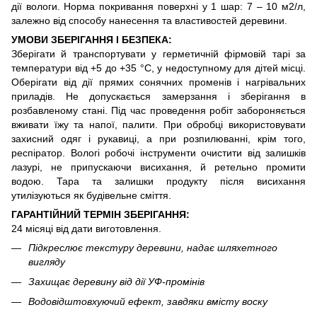
дії вологи. Норма покривання поверхні у 1 шар: 7 – 10 м2/л,
залежно від способу нанесення та властивостей деревини.
УМОВИ ЗБЕРІГАННЯ І БЕЗПЕКА:
Зберігати й транспортувати у герметичній фірмовій тарі за
температури від +5 до +35 °С, у недоступному для дітей місці.
Оберігати від дії прямих сонячних променів і нагрівальних
приладів. Не допускається замерзання і зберігання в
розбавленому стані. Під час проведення робіт забороняється
вживати їжу та напої, палити. При обробці використовувати
захисний одяг і рукавиці, а при розпилюванні, крім того,
респіратор. Вологі робочі інструменти очистити від залишків
лазурі, не припускаючи висихання, й ретельно промити
водою. Тара та залишки продукту після висихання
утилізуються як будівельне сміття.
ГАРАНТІЙНИЙ ТЕРМІН ЗБЕРІГАННЯ:
24 місяці від дати виготовлення.
Підкреслює текстуру деревини, надає шляхетного
вигляду
Захищає деревину від дії УФ-промінів
Водовідштовхуючий ефект, завдяки вмісту воску