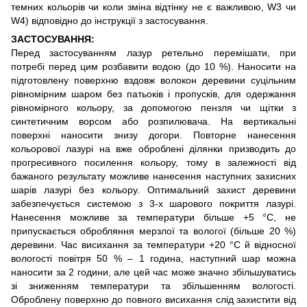
темних кольорів чи коли зміна відтінку не є важливою, W3 чи
W4) відповідно до інструкції з застосування.
ЗАСТОСУВАННЯ:
Перед застосуванням лазур ретельно перемішати, при
потребі перед цим розбавити водою (до 10 %). Наносити на
підготовлену поверхню вздовж волокон деревини суцільним
рівномірним шаром без патьоків і пропусків, для одержання
рівномірного кольору, за допомогою пензля чи щітки з
синтетичним ворсом або розпилювача. На вертикальні
поверхні наносити знизу догори. Повторне нанесення
кольорової лазурі на вже оброблені ділянки призводить до
прогресивного посилення кольору, тому в залежності від
бажаного результату можливе нанесення наступних захисних
шарів лазурі без кольору. Оптимальний захист деревини
забезпечується системою з 3-х шарового покриття лазурі.
Нанесення можливе за температури більше +5 °С, не
припускається обробляння мерзлої та вологої (більше 20 %)
деревини. Час висихання за температури +20 °С й відносної
вологості повітря 50 % – 1 година, наступний шар можна
наносити за 2 години, але цей час може значно збільшуватись
зі зниженням температури та збільшенням вологості.
Оброблену поверхню до повного висихання слід захистити від