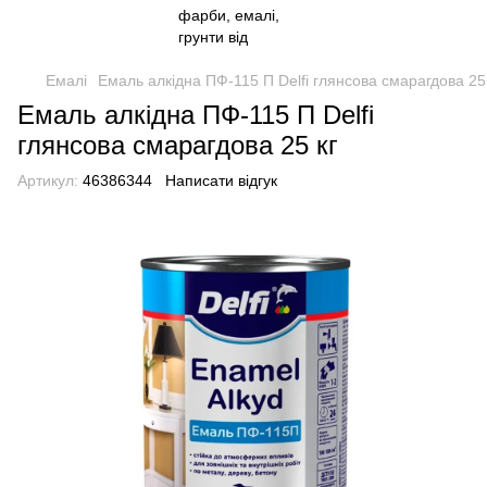
Емалі
Емаль алкідна ПФ-115 П Delfi глянсова смарагдова 25
Емаль алкідна ПФ-115 П Delfi
глянсова смарагдова 25 кг
Артикул:
46386344
Написати відгук